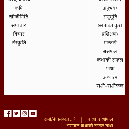
कृषि
अनुभव/
खोजीनिति
अनुभूति
समाचार
छापाका कुरा
बिचार
प्रशिक्षण/
संस्कृति
मास्टरी
असफल
कथाको सफल
गाथा
अध्यात्म
राशी–राशीफल
हामी/नेपालरेखा ... ?
राशी–राशीफल
असफल कथाको सफल गाथा