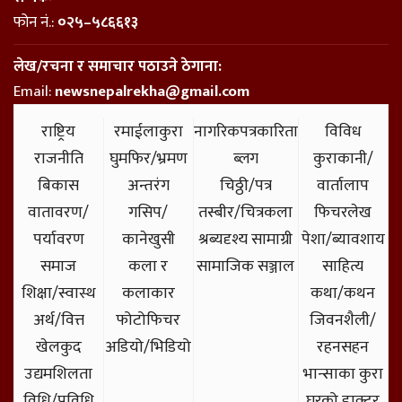
फोन नं.:
०२५–५८६६१३
लेख/रचना र समाचार पठाउने ठेगाना:
Email:
newsnepalrekha@gmail.com
राष्ट्रिय
रमाईलाकुरा
नागरिकपत्रकारिता
विविध
राजनीति
घुमफिर/भ्रमण
ब्लग
कुराकानी/
बिकास
अन्तरंग
चिठ्ठी/पत्र
वार्तालाप
वातावरण/
गसिप/
तस्बीर/चित्रकला
फिचरलेख
पर्यावरण
कानेखुसी
श्रब्यदृश्य सामाग्री
पेशा/ब्यावशाय
समाज
कला र
सामाजिक सञ्जाल
साहित्य
शिक्षा/स्वास्थ
कलाकार
कथा/कथन
अर्थ/वित्त
फोटोफिचर
जिवनशैली/
खेलकुद
अडियो/भिडियो
रहनसहन
उद्यमशिलता
भान्साका कुरा
विधि/प्रविधि
घरको डाक्टर